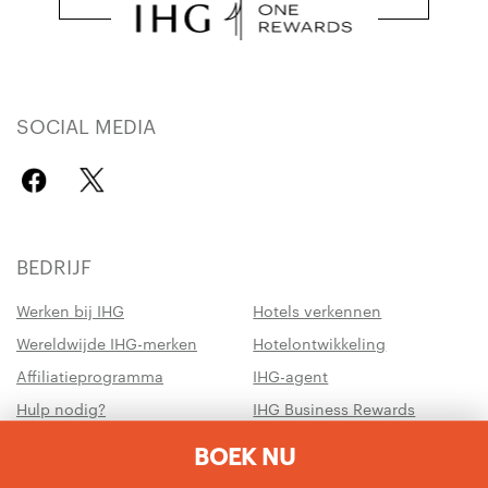
SOCIAL MEDIA
BEDRIJF
Werken bij IHG
Hotels verkennen
Wereldwijde IHG-merken
Hotelontwikkeling
Affiliatieprogramma
IHG-agent
Hulp nodig?
IHG Business Rewards
Reisadvies
IHG Army Hotels
BOEK NU
Duurzaamheid
Materialen voor leden