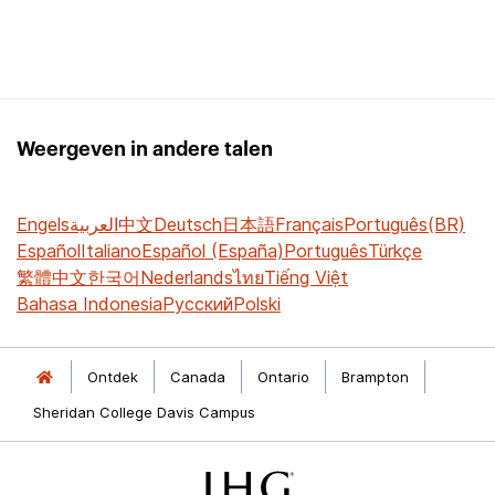
Weergeven in andere talen
Engels
العربية
中文
Deutsch
日本語
Français
Português(BR)
Español
Italiano
Español (España)
Português
Türkçe
繁體中文
한국어
Nederlands
ไทย
Tiếng Việt
Bahasa Indonesia
Русский
Polski
Ontdek
Canada
Ontario
Brampton
Sheridan College Davis Campus