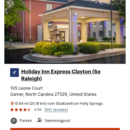
Holiday Inn Express Clayton (Se
Raleigh)
105 Leone Court
Garner, North Carolina 27529, United States
15.64 mi (25.18 km) vom Stadtzentrum Holly Springs
4.58
(941 reviews)
Parken
Swimmingpool