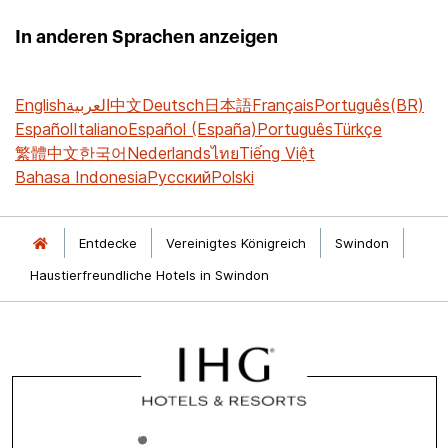
In anderen Sprachen anzeigen
English
العربية
中文
Deutsch
日本語
Français
Português(BR)
Español
Italiano
Español (España)
Português
Türkçe
繁體中文
한국어
Nederlands
ไทย
Tiếng Việt
Bahasa Indonesia
Русский
Polski
Entdecke
Vereinigtes Königreich
Swindon
Haustierfreundliche Hotels in Swindon