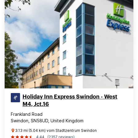
Holiday Inn Express Swindon - West
M4, Jct.16
Frankland Road
Swindon, SN58UD, United Kingdom
3.13 mi (5.04 km) vom Stadtzentrum Swindon
4.44
(2357 reviews)