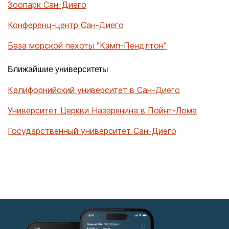
Зоопарк Сан-Диего
Конференц-центр Сан-Диего
База морской пехоты "Кэмп-Пендлтон"
Ближайшие университеты
Калифорнийский университет в Сан-Диего
Университет Церкви Назарянина в Пойнт-Лома
Государственный университет Сан-Диего