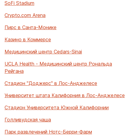
SoFi Stadium
Crypto.com Arena
Пирс в Санта-Монике
Казино в Коммерсе
Медицинский центр Cedars-Sinai
UCLA Health - Медицинский центр Рональда
Рейгана
Стадион "Доджерс" в Лос-Анджелесе
Университет штата Калифорния в Лос-Анджелесе
Стадион Университета Южной Калифорнии
Голливудская чаша
Парк развлечений Нотс-Берри-Фарм