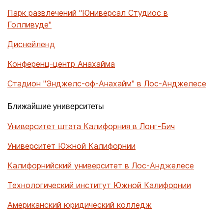
Парк развлечений "Юниверсал Студиос в
Голливуде"
Диснейленд
Конференц-центр Анахайма
Стадион "Энджелс-оф-Анахайм" в Лос-Анджелесе
Ближайшие университеты
Университет штата Калифорния в Лонг-Бич
Университет Южной Калифорнии
Калифорнийский университет в Лос-Анджелесе
Технологический институт Южной Калифорнии
Американский юридический колледж