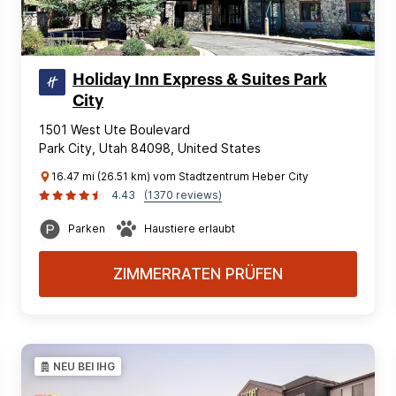
Holiday Inn Express & Suites Park
City
1501 West Ute Boulevard
Park City, Utah 84098, United States
16.47 mi (26.51 km) vom Stadtzentrum Heber City
4.43
(1370 reviews)
Parken
Haustiere erlaubt
ZIMMERRATEN PRÜFEN
NEU BEI IHG