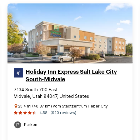
Holiday Inn Express Salt Lake City
South-Midvale
7134 South 700 East
Midvale, Utah 84047, United States
25.4 mi (40.87 km) vom Stadtzentrum Heber City
4.58
(920 reviews)
Parken