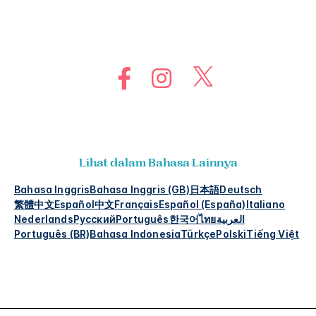
Lihat dalam Bahasa Lainnya
Bahasa Inggris
Bahasa Inggris (GB)
日本語
Deutsch
繁體中文
Español
中文
Français
Español (España)
Italiano
Nederlands
Русский
Português
한국어
ไทย
العربية
Português (BR)
Bahasa Indonesia
Türkçe
Polski
Tiếng Việt