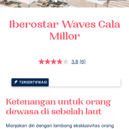
Iberostar Waves
Cala
Millor
3.8
(6)
Baca
Ulasan.
Tautan
halaman
yang
TERSERTIFIKASI
sama.
Ketenangan untuk orang
dewasa di sebelah laut
Manjakan diri dengan lambang eksklusivitas orang