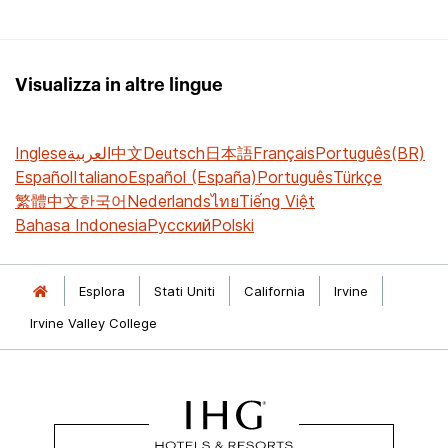
Visualizza in altre lingue
Inglese
العربية
中文
Deutsch
日本語
Français
Português(BR)
Español
Italiano
Español (España)
Português
Türkçe
繁體中文
한국어
Nederlands
ไทย
Tiếng Việt
Bahasa Indonesia
Русский
Polski
Esplora
Stati Uniti
California
Irvine
Irvine Valley College