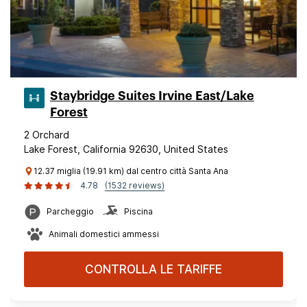
Staybridge Suites Irvine East/Lake
Forest
2 Orchard
Lake Forest, California 92630, United States
12.37 miglia (19.91 km) dal centro città Santa Ana
4.78
(1532 reviews)
Parcheggio
Piscina
Animali domestici ammessi
CONTROLLA LE TARIFFE