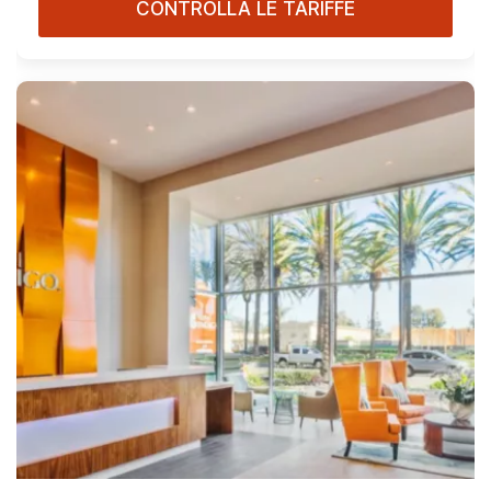
CONTROLLA LE TARIFFE