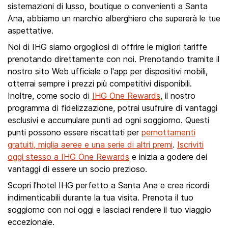
sistemazioni di lusso, boutique o convenienti a Santa
Ana, abbiamo un marchio alberghiero che supererà le tue
aspettative.
Noi di IHG siamo orgogliosi di offrire le migliori tariffe
prenotando direttamente con noi. Prenotando tramite il
nostro sito Web ufficiale o l'app per dispositivi mobili,
otterrai sempre i prezzi più competitivi disponibili.
Inoltre, come socio di
IHG One Rewards
, il nostro
programma di fidelizzazione, potrai usufruire di vantaggi
esclusivi e accumulare punti ad ogni soggiorno. Questi
punti possono essere riscattati per
pernottamenti
gratuiti, miglia aeree e una serie di altri premi
.
Iscriviti
oggi stesso a IHG One Rewards
e inizia a godere dei
vantaggi di essere un socio prezioso.
Scopri l'hotel IHG perfetto a Santa Ana e crea ricordi
indimenticabili durante la tua visita. Prenota il tuo
soggiorno con noi oggi e lasciaci rendere il tuo viaggio
eccezionale.