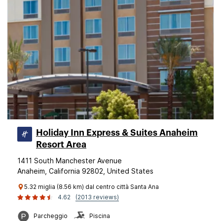
Holiday Inn Express & Suites Anaheim
Resort Area
1411 South Manchester Avenue
Anaheim, California 92802, United States
5.32 miglia (8.56 km) dal centro città Santa Ana
4.62
(2013 reviews)
Parcheggio
Piscina