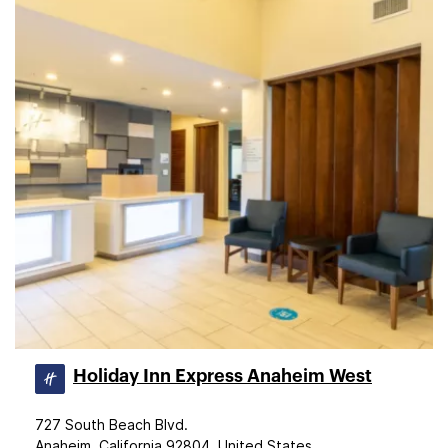
Holiday Inn Express Anaheim West
727 South Beach Blvd.
Anaheim, California 92804, United States