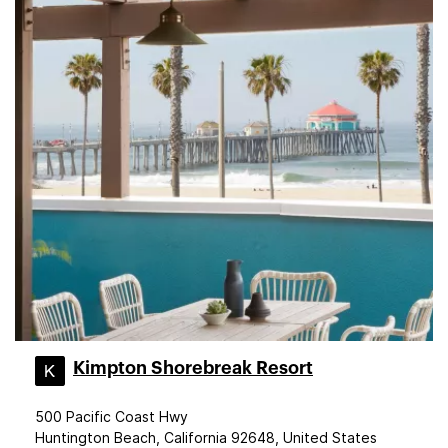
Kimpton Shorebreak Resort
500 Pacific Coast Hwy
Huntington Beach, California 92648, United States