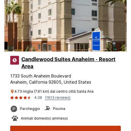
Candlewood Suites Anaheim - Resort
Area
1733 South Anaheim Boulevard
Anaheim, California 92805, United States
4.73 miglia (7.61 km) dal centro città Santa Ana
4.38
(1613 reviews)
Parcheggio
Piscina
Animali domestici ammessi