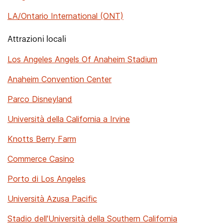
LA/Ontario International (ONT)
Attrazioni locali
Los Angeles Angels Of Anaheim Stadium
Anaheim Convention Center
Parco Disneyland
Università della California a Irvine
Knotts Berry Farm
Commerce Casino
Porto di Los Angeles
Università Azusa Pacific
Stadio dell'Università della Southern California