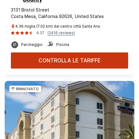
3131 Bristol Street
Costa Mesa, California 92626, United States
4.36 miglia (7.02 km) dal centro città Santa Ana
4.37
(2416 reviews)
Parcheggio
Piscina
CONTROLLA LE TARIFFE
RINNOVATO