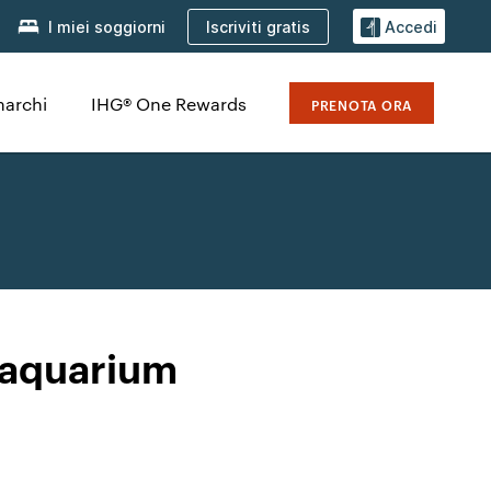
Iscriviti gratis
I miei soggiorni
Accedi
marchi
IHG® One Rewards
PRENOTA ORA
Seaquarium