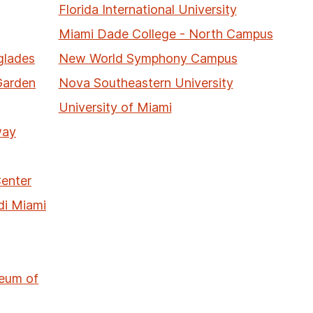
Florida International University
Miami Dade College - North Campus
glades
New World Symphony Campus
 Garden
Nova Southeastern University
University of Miami
way
enter
di Miami
seum of