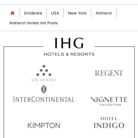
Entdecke
USA
New York
Amherst
Amherst Hotels mit Pools