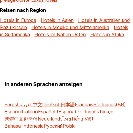
Reisen nach Region
Hotels in Europa
Hotels in Asien
Hotels in Australien und
Pazifikinseln
Hotels in Mexiko und Mittelamerika
Hotels
in Südamerika
Hotels im Nahen Osten
Hotels in Afrika
In anderen Sprachen anzeigen
English
العربية
中文
Deutsch
日本語
Français
Português(BR)
Español
Italiano
Español (España)
Português
Türkçe
繁體中文
한국어
Nederlands
ไทย
Tiếng Việt
Bahasa Indonesia
Русский
Polski