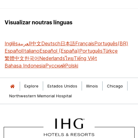
Visualizar noutras línguas
Inglês
العربية
中文
Deutsch
日本語
Français
Português(BR)
Español
Italiano
Español (España)
Português
Türkçe
繁體中文
한국어
Nederlands
ไทย
Tiếng Việt
Bahasa Indonesia
Русский
Polski
Explore
Estados Unidos
Illinois
Chicago
Northwestern Memorial Hospital