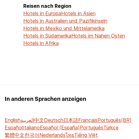
Reisen nach Region
Hotels in Europa
Hotels in Asien
Hotels in Australien und Pazifikinseln
Hotels in Mexiko und Mittelamerika
Hotels in Südamerika
Hotels im Nahen Osten
Hotels in Afrika
In anderen Sprachen anzeigen
English
العربية
中文
Deutsch
日本語
Français
Português(BR)
Español
Italiano
Español (España)
Português
Türkçe
繁體中文
한국어
Nederlands
ไทย
Tiếng Việt