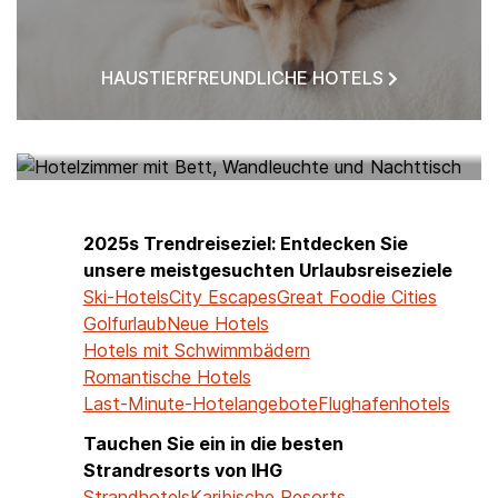
HAUSTIERFREUNDLICHE HOTELS
HOTELS IN MEINER NÄHE
2025s Trendreiseziel: Entdecken Sie
unsere meistgesuchten Urlaubsreiseziele
Ski-Hotels
City Escapes
Great Foodie Cities
Golfurlaub
Neue Hotels
Hotels mit Schwimmbädern
Romantische Hotels
Last-Minute-Hotelangebote
Flughafenhotels
Tauchen Sie ein in die besten
Strandresorts von IHG
Strandhotels
Karibische Resorts