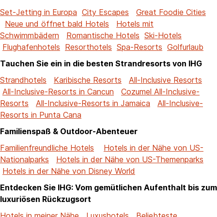
Set-Jetting in Europa
City Escapes
Great Foodie Cities
Neue und öffnet bald Hotels
Hotels mit
Schwimmbädern
Romantische Hotels
Ski-Hotels
Flughafenhotels
Resorthotels
Spa-Resorts
Golfurlaub
Tauchen Sie ein in die besten Strandresorts von IHG
Strandhotels
Karibische Resorts
All-Inclusive Resorts
All-Inclusive-Resorts in Cancun
Cozumel All-Inclusive-
Resorts
All-Inclusive-Resorts in Jamaica
All-Inclusive-
Resorts in Punta Cana
Familienspaß & Outdoor-Abenteuer
Familienfreundliche Hotels
Hotels in der Nähe von US-
Nationalparks
Hotels in der Nähe von US-Themenparks
Hotels in der Nähe von Disney World
Entdecken Sie IHG: Vom gemütlichen Aufenthalt bis zum
luxuriösen Rückzugsort
Hotels in meiner Nähe
Luxushotels
Beliebteste