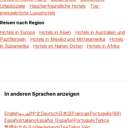
Urlaubsziele
Haustierfreundliche Hotels
Top-
preisgekrönte Luxushotels
Reisen nach Region
Hotels in Europa
Hotels in Asien
Hotels in Australien und
Pazifikinseln
Hotels in Mexiko und Mittelamerika
Hotels
in Südamerika
Hotels im Nahen Osten
Hotels in Afrika
In anderen Sprachen anzeigen
English
العربية
中文
Deutsch
日本語
Français
Português(BR)
Español
Italiano
Español (España)
Português
Türkçe
繁體中文
한국어
Nederlands
ไทย
Tiếng Việt