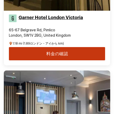
Garner Hotel London Victoria
65-67 Belgrave Rd, Pimlico
London, SW1V 2BG, United Kingdom
1.18 mi (1.89ロンドン・アイから km)
料金の確認