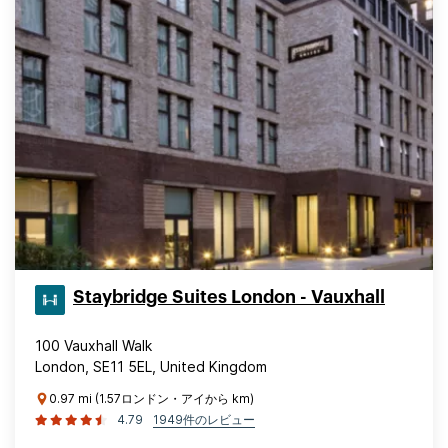
Staybridge Suites London - Vauxhall
100 Vauxhall Walk
London, SE11 5EL, United Kingdom
0.97 mi (1.57ロンドン・アイから km)
4.79
1949件のレビュー