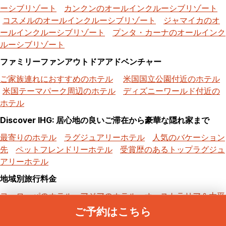
ーシブリゾート
カンクンのオールインクルーシブリゾート
コスメルのオールインクルーシブリゾート
ジャマイカのオ
ールインクルーシブリゾート
プンタ・カーナのオールインク
ルーシブリゾート
ファミリーファンアウトドアアドベンチャー
ご家族連れにおすすめのホテル
米国国立公園付近のホテル
米国テーマパーク周辺のホテル
ディズニーワールド付近の
ホテル
Discover IHG: 居心地の良いご滞在から豪華な隠れ家まで
最寄りのホテル
ラグジュアリーホテル
人気のバケーション
先
ペットフレンドリーホテル
受賞歴のあるトップラグジュ
アリーホテル
地域別旅行料金
ヨーロッパのホテル
アジアのホテル
オーストラリア＆太平
洋諸島のホテル
メキシコと中央アメリカのホテル
南アメリ
ご予約はこちら
カのホテル
中東のホテル
アフリカのホテル