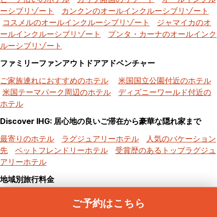
ーシブリゾート
カンクンのオールインクルーシブリゾート
コスメルのオールインクルーシブリゾート
ジャマイカのオ
ールインクルーシブリゾート
プンタ・カーナのオールインク
ルーシブリゾート
ファミリーファンアウトドアアドベンチャー
ご家族連れにおすすめのホテル
米国国立公園付近のホテル
米国テーマパーク周辺のホテル
ディズニーワールド付近の
ホテル
Discover IHG: 居心地の良いご滞在から豪華な隠れ家まで
最寄りのホテル
ラグジュアリーホテル
人気のバケーション
先
ペットフレンドリーホテル
受賞歴のあるトップラグジュ
アリーホテル
地域別旅行料金
ヨーロッパのホテル
アジアのホテル
オーストラリア＆太平
ご予約はこちら
洋諸島のホテル
メキシコと中央アメリカのホテル
南アメリ