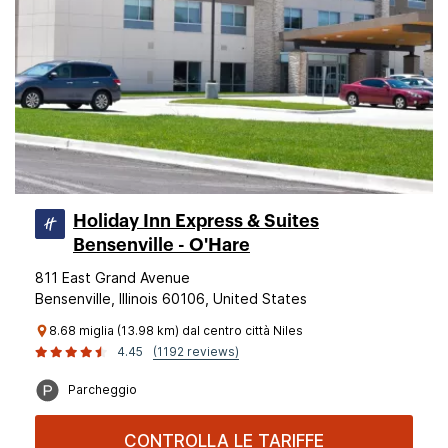
Holiday Inn Express & Suites
Bensenville - O'Hare
811 East Grand Avenue
Bensenville, Illinois 60106, United States
8.68 miglia (13.98 km) dal centro città Niles
4.45
(1192 reviews)
Parcheggio
CONTROLLA LE TARIFFE