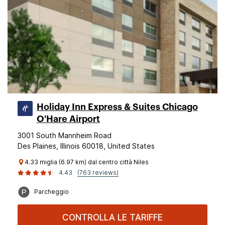
Holiday Inn Express & Suites Chicago
O'Hare Airport
3001 South Mannheim Road
Des Plaines, Illinois 60018, United States
4.33 miglia (6.97 km) dal centro città Niles
4.43
(763 reviews)
Parcheggio
CONTROLLA LE TARIFFE