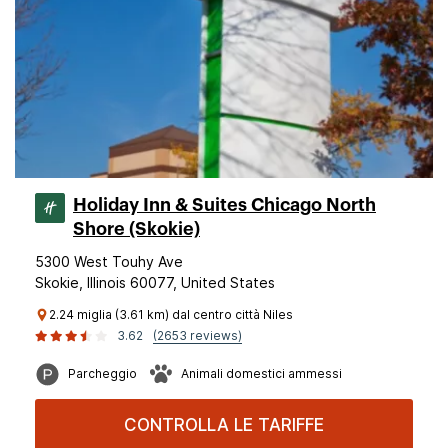
Holiday Inn & Suites Chicago North
Shore (Skokie)
5300 West Touhy Ave
Skokie, Illinois 60077, United States
2.24 miglia (3.61 km) dal centro città Niles
3.62
(2653 reviews)
Parcheggio
Animali domestici ammessi
CONTROLLA LE TARIFFE