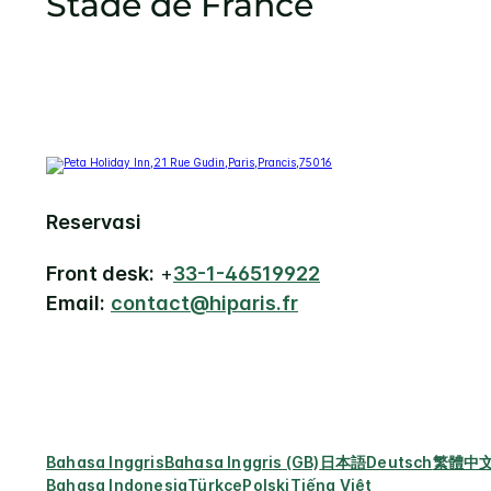
Stade de France
Reservasi
Front desk:
+
33-1-46519922
Email:
contact@hiparis.fr
Bahasa Inggris
Bahasa Inggris (GB)
日本語
Deutsch
繁體中
Bahasa Indonesia
Türkçe
Polski
Tiếng Việt