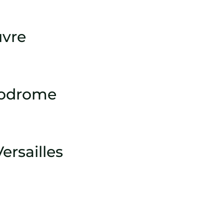
vre
podrome
ersailles