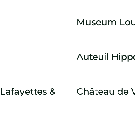
Museum Lou
Auteuil Hip
Lafayettes &
Château de V