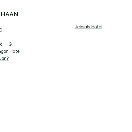
AHAAN
Jelajahi Hotel
G
al IHG
gan Hotel
uan?