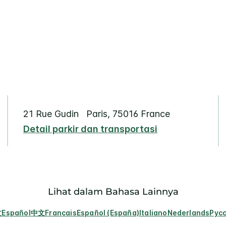
21 Rue Gudin
Paris
,
75016
France
Detail parkir dan transportasi
Lihat dalam Bahasa Lainnya
文
Español
中文
Français
Español (España)
Italiano
Nederlands
Рус