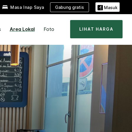
Gabung gratis
Masa Inap Saya
Masuk
s
Area Lokal
Foto
LIHAT HARGA