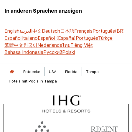
In anderen Sprachen anzeigen
English
العربية
中文
Deutsch
日本語
Français
Português(BR)
Español
Italiano
Español (España)
Português
Türkçe
繁體中文
한국어
Nederlands
ไทย
Tiếng Việt
Bahasa Indonesia
Русский
Polski
Entdecke
USA
Florida
Tampa
Hotels mit Pools in Tampa