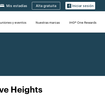
Alta gratuita
Mis estadías
Iniciar sesión
uniones y eventos
Nuestras marcas
IHG® One Rewards
ve Heights