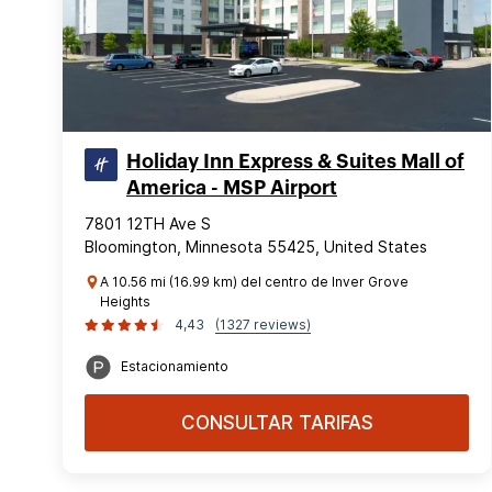
Holiday Inn Express & Suites Mall of
America - MSP Airport
7801 12TH Ave S
Bloomington, Minnesota 55425, United States
A 10.56 mi (16.99 km) del centro de Inver Grove
Heights
4,43
(1327 reviews)
Estacionamiento
CONSULTAR TARIFAS