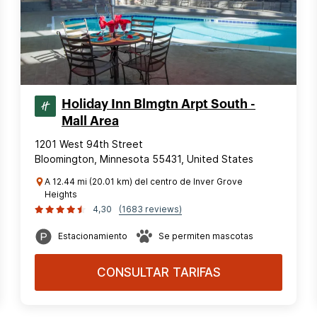
Holiday Inn Blmgtn Arpt South -
Mall Area
1201 West 94th Street
Bloomington, Minnesota 55431, United States
A 12.44 mi (20.01 km) del centro de Inver Grove
Heights
4,30
(1683 reviews)
Estacionamiento
Se permiten mascotas
CONSULTAR TARIFAS