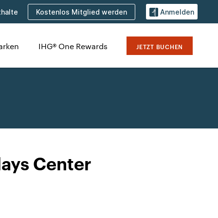
Kostenlos Mitglied werden
halte
Anmelden
arken
IHG® One Rewards
JETZT BUCHEN
lays Center