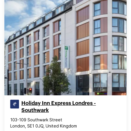
Holiday Inn Express Londres -
Southwark
103-109 Southwark Street
London, SE1 0JQ, United Kingdom