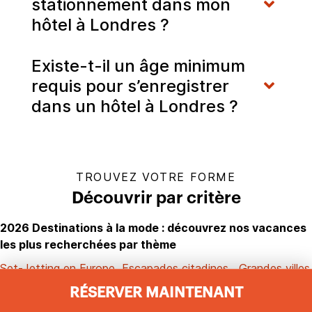
stationnement dans mon
hôtel à Londres ?
Existe-t-il un âge minimum
requis pour s’enregistrer
dans un hôtel à Londres ?
TROUVEZ VOTRE FORME
Découvrir par critère
2026 Destinations à la mode : découvrez nos vacances
les plus recherchées par thème
Set-Jetting en Europe
Escapades citadines
Grandes villes
gourmandes
Nouveaux hôtels et Ouvertures à venir
RÉSERVER MAINTENANT
Hôtels avec piscine
Hôtels romantiques
complexes de