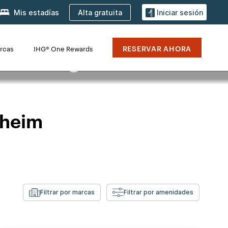
Alta gratuita
Mis estadías
Iniciar sesión
RESERVAR AHORA
rcas
IHG® One Rewards
ecnología del Sur de
aheim
Filtrar por marcas
Filtrar por amenidades