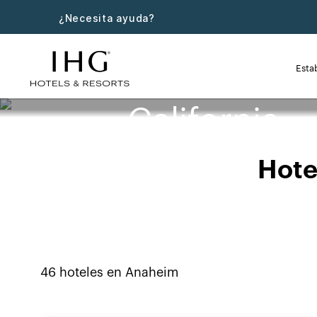
¿Necesita ayuda?
Esta
Hoteles cerc
California
Hote
46
hoteles en
Anaheim