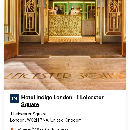
Hotel Indigo London - 1 Leicester
Square
1 Leicester Square
London, WC2H 7NA, United Kingdom
0.74 миль (1.19 км) от Биг-Бена