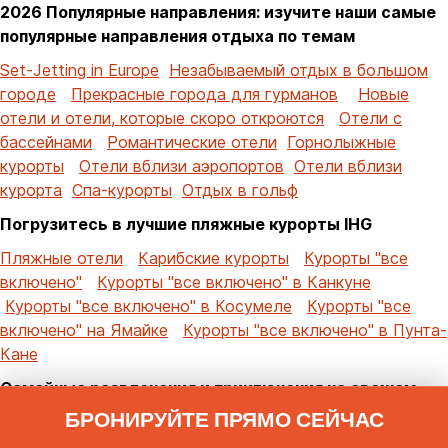
2026 Популярные направления: изучите наши самые
популярные направления отдыха по темам
Set-Jetting in Europe
Незабываемый отдых в большом
городе
Прекрасные города для гурманов
Новые
отели и отели, которые скоро откроются
Отели с
бассейнами
Романтические отели
Горнолыжные
курорты
Отели вблизи аэропортов
Отели вблизи
курорта
Спа-курорты
Отдых в гольф
Погрузитесь в лучшие пляжные курорты IHG
Пляжные отели
Карибские курорты
Курорты "все
включено"
Курорты "все включено" в Канкуне
Курорты "все включено" в Косумеле
Курорты "все
включено" на Ямайке
Курорты "все включено" в Пунта-
Кане
Семейные развлечения и приключения на свежем
воздухе
БРОНИРУЙТЕ ПРЯМО СЕЙЧАС
Отели для семейного отдыха
Отели рядом с