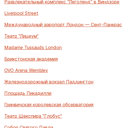
Развлекательный комплекс "Леголенд" в Виндзоре
Liverpool Street
Международный аэропорт Лондон — Сент-Панкрас
Театр "Лицеум"
Madame Tussauds London
Брикстонская академия
OVO Arena Wembley
Железнодорожный вокзал Паддингтон
Площадь Пикадилли
Гринвичская королевская обсерватория
Театр Шекспира "Глобус"
Собор Святого Павла