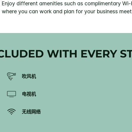
 Enjoy different amenities such as complimentary Wi-F
 where you can work and plan for your business meet
CLUDED WITH EVERY S
吹风机
电视机
无线网络