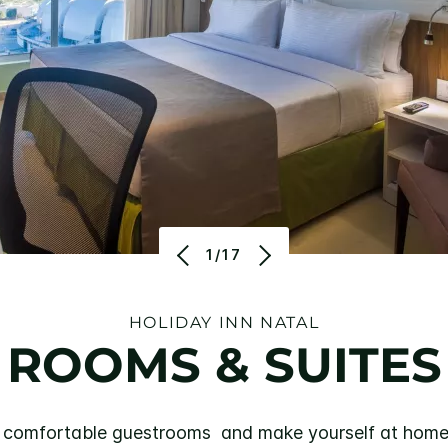
1/17
HOLIDAY INN
NATAL
ROOMS & SUITES
e comfortable guestrooms and make yourself at home. 