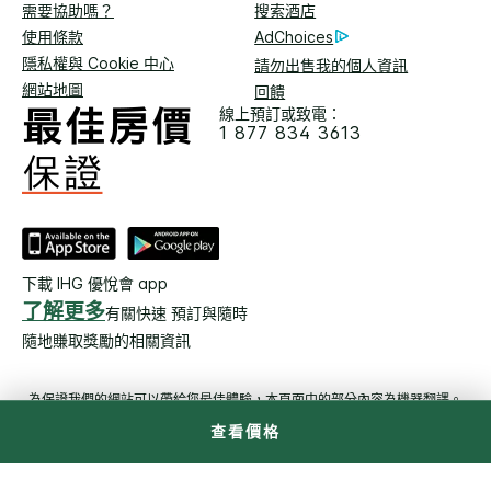
需要協助嗎？
搜索酒店
使用條款
AdChoices
隱私權與 Cookie 中心
請勿出售我的個人資訊
網站地圖
回饋
線上預訂或致電：
1 877 834 3613
下載 IHG 優悅會 app
了解更多
有關快速 預訂與隨時
隨地賺取獎勵的相關資訊
為保證我們的網站可以帶給您最佳體驗，本頁面中的部分內容為機器翻譯。
查看價格
© 2026 洲際飯店集團。保留所有權利。多數飯店為獨立產全及獨立
經營。