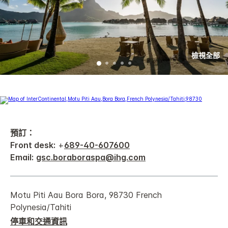
檢視全部
預訂：
Front desk:
+
689-40-607600
Email:
gsc.boraboraspa@ihg.com
Motu Piti Aau
Bora Bora
,
98730
French
Polynesia/Tahiti
停車和交通資訊