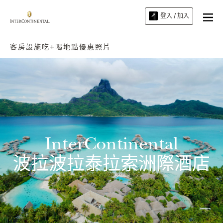
登入 / 加入
客房
設施
吃+喝
地點
優惠
照片
InterContinental
波拉波拉泰拉索洲際酒店