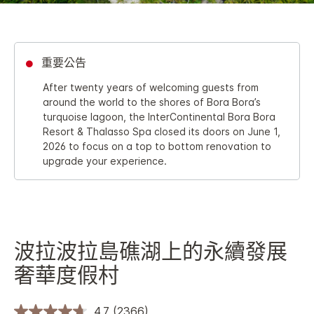
重要公告
After twenty years of welcoming guests from
around the world to the shores of Bora Bora’s
turquoise lagoon, the InterContinental Bora Bora
Resort & Thalasso Spa closed its doors on June 1,
2026 to focus on a top to bottom renovation to
upgrade your experience.
波拉波拉島礁湖上的永續發展
奢華度假村
4.7
(2366)