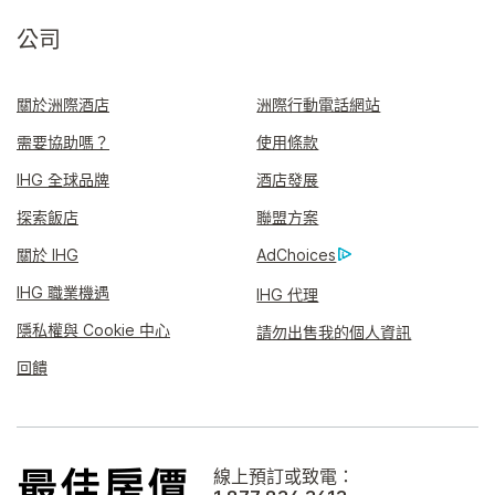
公司
關於洲際酒店
洲際行動電話網站
需要協助嗎？
使用條款
IHG 全球品牌
酒店發展
探索飯店
聯盟方案
關於 IHG
AdChoices
IHG 職業機遇
IHG 代理
隱私權與 Cookie 中心
請勿出售我的個人資訊
回饋
線上預訂或致電：