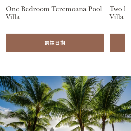
One Bedroom Teremoana Pool
Two B
Villa
Villa
選擇日期