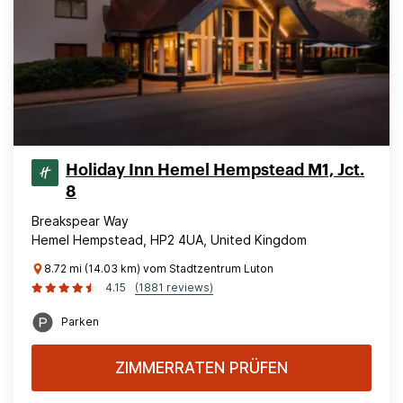
Holiday Inn Hemel Hempstead M1, Jct.
8
Breakspear Way
Hemel Hempstead, HP2 4UA, United Kingdom
8.72 mi (14.03 km) vom Stadtzentrum Luton
4.15
(1881 reviews)
Parken
ZIMMERRATEN PRÜFEN